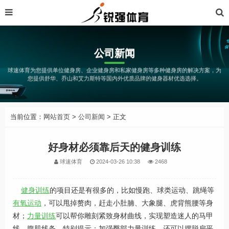
公司新闻
球速体育为您提供单位健身房、企业健身房和私家健身房等多种健身房的解决方案，为
您提供舒华、乔山和艾力斯特等国内外优质品牌的健身器材优选选择。
当前位置：
网站首页
>
公司新闻
> 正文
好身材必须靠后天的健身训练
球速体育
2024-03-26 10:38
2468
健身训练
的项目还是有很多的，比如慢跑、球类运动、跳绳等
有氧运动
，可以甩掉赘肉，赶走小肚腩、大象腿、虎背熊腰等身
材；
力量训练
可以帮你雕刻紧致身材曲线，实现塑造迷人的马甲
线、腹肌线条。特别提示：加强臀部力量训练，还可以摆脱扁平