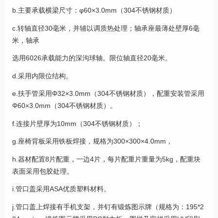
b.主要承载横梁尺寸：φ60×3.0mm（304不锈钢材质）
c.转轴直径30毫米，并辅以调质热处理；轴承座最薄处壁厚6毫
米，轴承
选用6026承载能力的深沟球轴。限位轴直径20毫米。
d.采用内限位结构。
e.扶手管采用Φ32×3.0mm（304不锈钢材质），配重安装管采用
Φ60×3.0mm（304不锈钢材质）。
f.连接片壁厚为10mm（304不锈钢材质）；
g.座椅背板采用铁板焊接，规格为300×300×4.0mm，
h.器材配置8片配重，一边4片，每片配重片重量为5kg，配重块
表面采用包胶处理。
i.管口盖采用ASA优质塑料材料。
j.管口盖上焊接有手机支架，并钉有锻炼图示牌（规格为：195*2