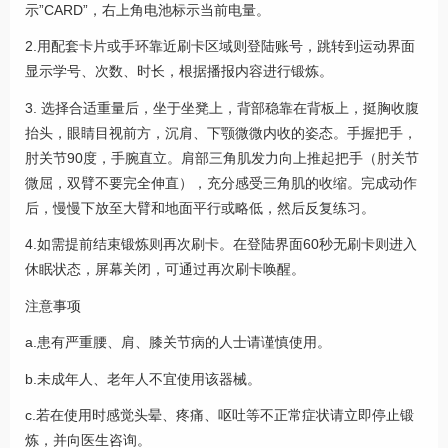
示”CARD”，右上角电池标示当前电量。
2.用配套卡片或手环靠近刷卡区域则登陆账号，跳转到运动界面
显示学号、次数、时长，根据播报内容进行锻炼。
3. 选择合适重量后，坐于坐凳上，背部稳靠在背板上，挺胸收腹
抬头，眼睛目视前方，沉肩、下颚微微内收的姿态。手握把手，
肘关节90度，手腕直立。肩部三角肌发力向上推起把手（肘关节
微屈，双臂不要完全伸直），充分感受三角肌的收缩。完成动作
后，慢慢下放至大臂和地面平行或略低，然后反复练习。
4.如需提前结束锻炼则再次刷卡。在登陆界面60秒无刷卡则进入
休眠状态，屏幕关闭，可通过再次刷卡唤醒。
注意事项
a.患有严重腰、肩、膝关节病的人士请谨慎使用。
b.未成年人、老年人不宜使用该器械。
c.若在使用时感觉头晕、疼痛、呕吐等不正常症状请立即停止锻
炼，并向医生咨询。