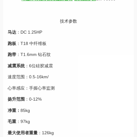
技术参数
马达
：DC 1.25HP
跑板
：T18 中纤维板
跑带
：T1.6mm 钻石纹
减震系统
：6位硅胶减震
速度范围：0.5-16km/
心率感应：手握心率监测
扬升范围
：0-12%
净重：
85kg
毛重
：97kg
最大使用者重量
：126kg