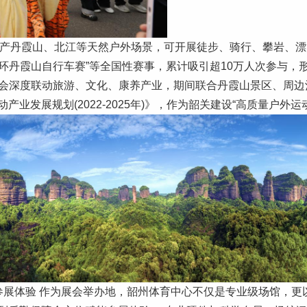
遗产丹霞山、北江等天然户外场景，可开展徒步、骑行、攀岩、
“环丹霞山自行车赛”等全国性赛事，累计吸引超10万人次参与，形
态：展会深度联动旅游、文化、康养产业，期间联合丹霞山景区、周
业发展规划(2022-2025年)》，作为韶关建设“高质量户外运
参展体验 作为展会举办地，韶州体育中心不仅是专业级场馆，更