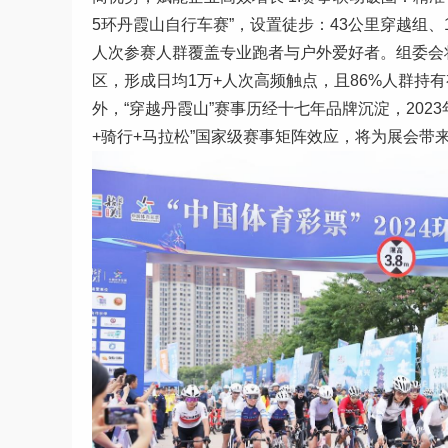
5环丹霞山自行车赛”，设置徒步：43公里穿越组、
人次参赛人群覆盖专业跑者与户外爱好者。组委会
区，形成日均1万+人次高频触点，且86%人群持有
外，“穿越丹霞山”赛事历经十七年品牌沉淀，202
+骑行+马拉松”国家级赛事矩阵效应，将为展会带