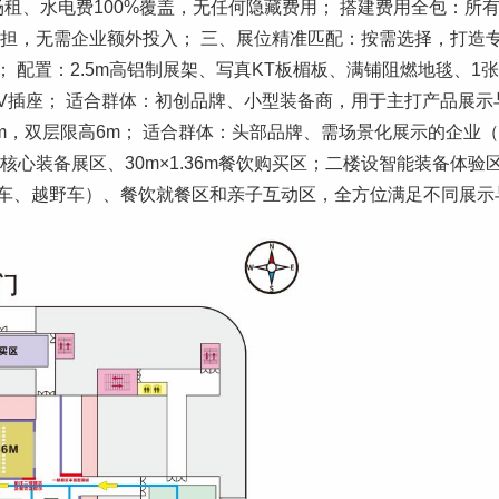
场租、水电费100%覆盖，无任何隐藏费用； 搭建费用全包：所
承担，无需企业额外投入； 三、展位精准匹配：按需选择，打造
9㎡）； 配置：2.5m高铝制展架、写真KT板楣板、满铺阻燃地毯、1
220V插座； 适合群体：初创品牌、小型装备商，用于主打产品展示
.5m，双层限高6m； 适合群体：头部品牌、需场景化展示的企业
心装备展区、30m×1.36m餐饮购买区；二楼设智能装备体验
车、越野车）、餐饮就餐区和亲子互动区，全方位满足不同展示