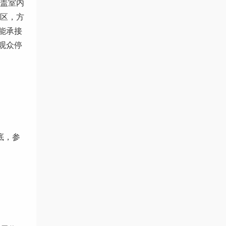
涵盖室内
买区，方
能承接
观众停
底，参