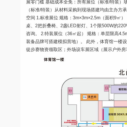
展零门槛 基础成本全免：所有展位（标准/特装）
（标准/特装）从材料采购到现场搭建均由主办方
空间 1.标准展位 规格：3m×3m×2.5m（面积
桌、2把折叠椅、2盏LED射灯、1个限500W的
咨询。 2.特装展位（36㎡起） 规格：单层限高4
装备品牌可搭建模拟营地）。 此外，体育馆一楼设核
徒步赛物资领取区；外场设车展区域（展示户外房