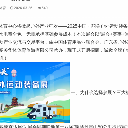
体育
2026-03-26
549
韶州体育中心将掀起户外产业狂欢——2025中国・韶关户外运动装
电费全免，无需承担基础参展成本！本次展会以“展会+赛事+体
动产业交流与交易平台，由中国体育用品业联合会、广东省户外
韶关华体体育旅游有限公司承办，现正式开启招商，诚邀全球户
机！
一、为什么选择参展？三大
流直达展位 展会同期联动第十八届“穿越丹霞山50公里徒步赛”和