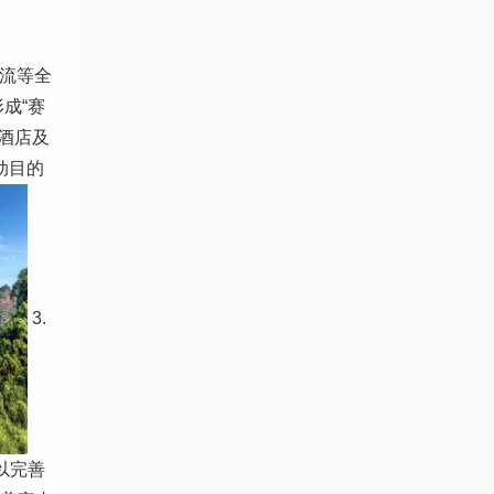
漂流等全
成“赛
边酒店及
动目的
3.
以完善