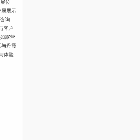
有展位
专属展示
张咨询
与客户
（如露营
区与丹霞
与体验