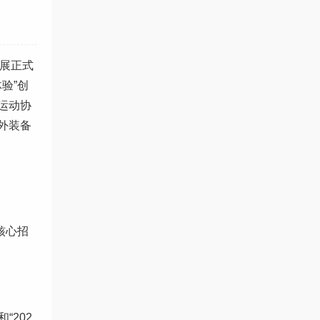
备展正式
验”创
运动协
外装备
核心招
“202