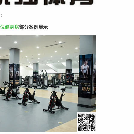
：
位健身房
部分案例展示