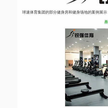
球速体育集团的部分健身房和健身场地的案例展示
单