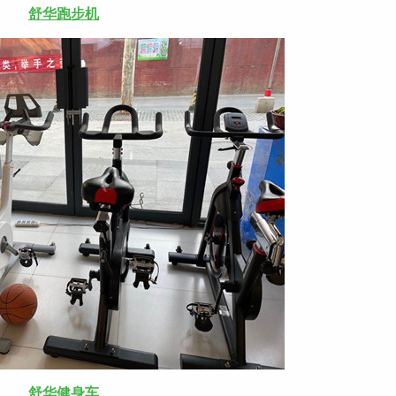
舒华跑步机
舒华健身车