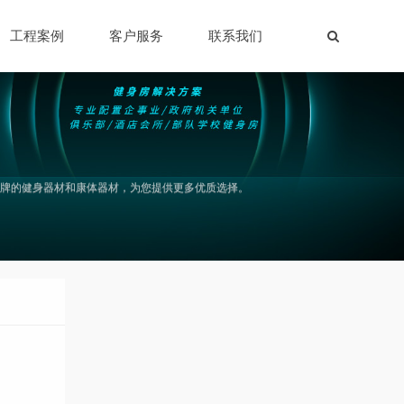
工程案例
客户服务
联系我们
品牌的健身器材和康体器材，为您提供更多优质选择。