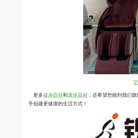
艾
更多
健身器材
和
康体器材
，还希望您能到我们旗
手创建更健康的生活方式！