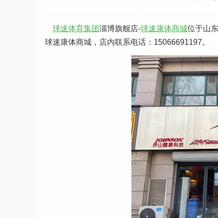
球速体育集团
淄博旗舰店-
球速康体商城
位于山东
球速康体商城，店内联系电话：15066691197。