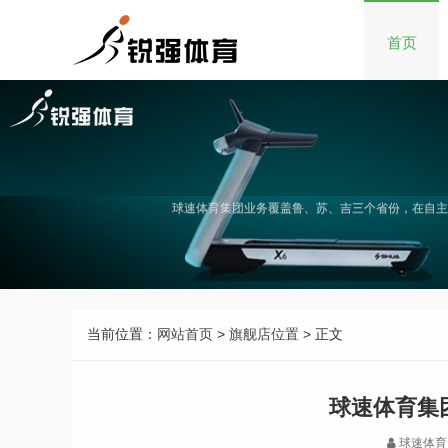
首页
球速体育集团业务覆盖鲁、苏、吉三个省份，在自主
当前位置：
网站首页
>
旗舰店位置
> 正文
球速体育集
球速体育